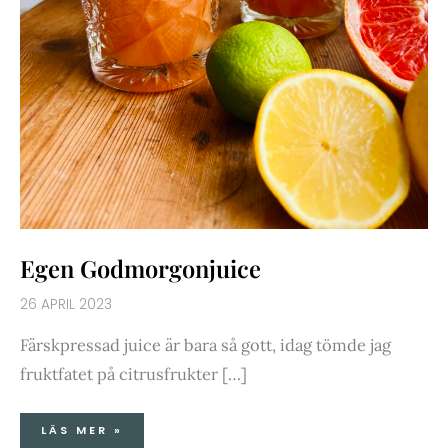
Egen Godmorgonjuice
26 APRIL 2023
Färskpressad juice är bara så gott, idag tömde jag
fruktfatet på citrusfrukter […]
LÄS MER »