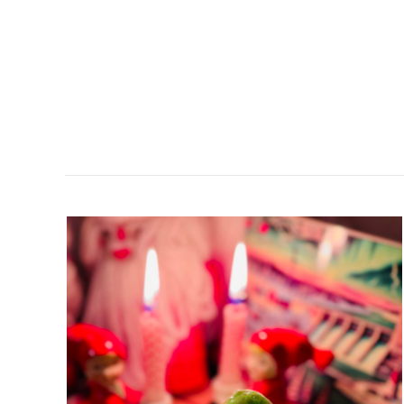
TJELMETJE-
EN
MAGISKT
GOD
BAKELSE