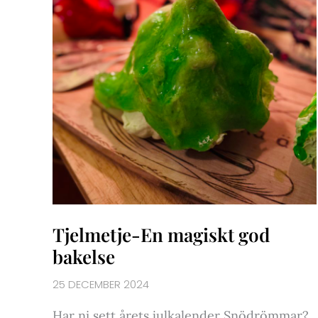
Tjelmetje-En magiskt god
bakelse
25 DECEMBER 2024
Har ni sett årets julkalender Snödrömmar?