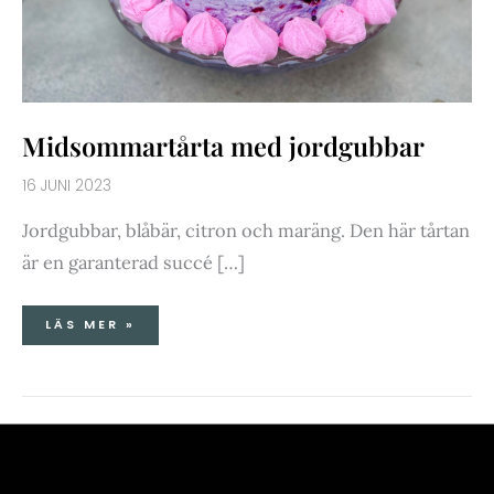
Midsommartårta med jordgubbar
16 JUNI 2023
Jordgubbar, blåbär, citron och maräng. Den här tårtan
är en garanterad succé […]
LÄS MER »