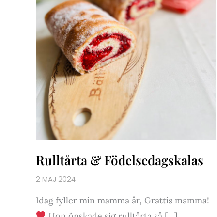
Rulltårta & Födelsedagskalas
2 MAJ 2024
Idag fyller min mamma år, Grattis mamma!
Hon önskade sig rulltårta så […]