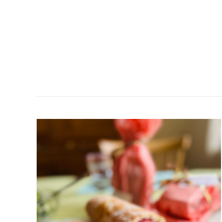
RULLTÅRTA
&
FÖDELSEDAGSKALAS