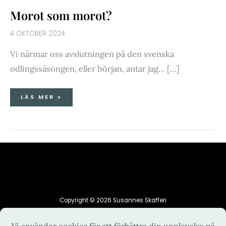
Morot som morot?
4 OKTOBER 2024
Vi närmar oss avslutningen på den svenska
odlingssäsongen, eller början, antar jag… […]
LÄS MER »
Copyright © 2026 Susannes Skafferi