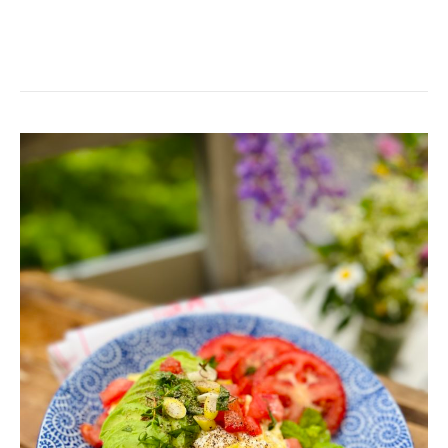
KRÄMIG
ÄGGRÖRA
MED
KESO