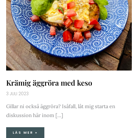
Krämig äggröra med keso
3 JULI 2023
Gillar ni också äggröra? Isåfall, låt mig starta en
diskussion här inom […]
LÄS MER »