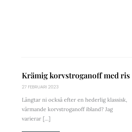
KRÄMIG
Krämig korvstroganoff med ris
KORVSTROGANOFF
MED
RIS
27 FEBRUARI 2023
Längtar ni också efter en hederlig klassisk,
värmande korvstroganoff ibland? Jag
varierar […]