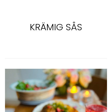
KRÄMIG SÅS
KYCKLING
I
KRÄMIG
SÅS