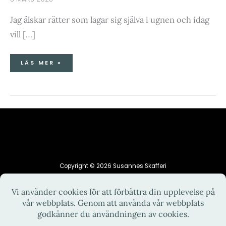
Jag älskar rätter som lagar sig själva i ugnen och idag
vill […]
LÄS MER »
Copyright © 2026 Susannes Skafferi
HEM
INTEGRITETSPOLICY
KONTAKT
OM MIG
RECEPT