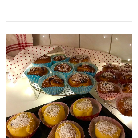
SAFTIGA
LUSSEBULLAR
MED
VIT
CHOKLAD
&
MANDELMASSA