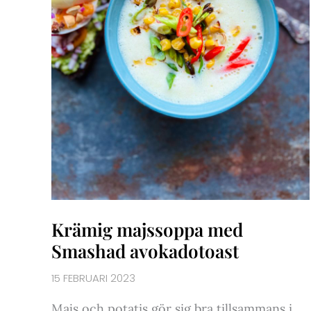
Krämig majssoppa med
Smashad avokadotoast
15 FEBRUARI 2023
Majs och potatis gör sig bra tillsammans i