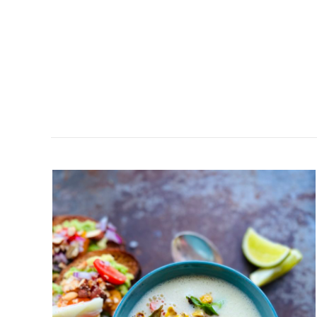
KRÄMIG
MAJSSOPPA
MED
SMASHAD
AVOKADOTOAST