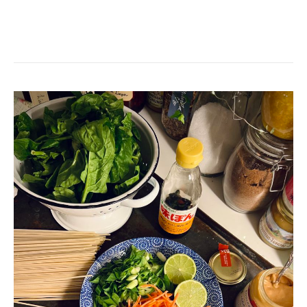
JORDNÖTSPASTA
SOM
SPARAR
ENERGI