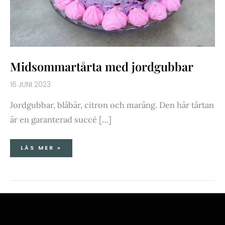
Midsommartårta med jordgubbar
16 JUNI 2023
Jordgubbar, blåbär, citron och maräng. Den här tårtan
är en garanterad succé […]
LÄS MER »