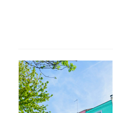
DAG
4
PORTOBELLO
MARKET-
ANTIKVITETER
&
LYXIGA
BAKVERK