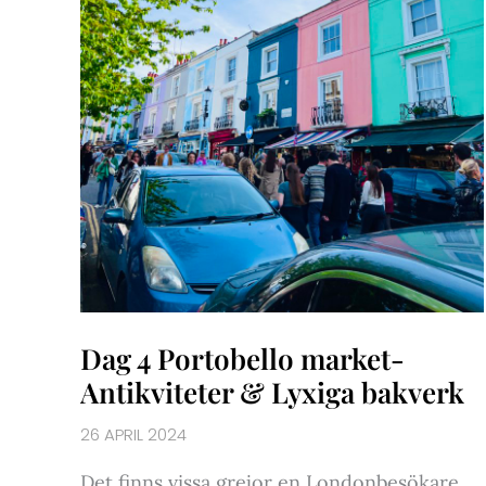
Dag 4 Portobello market-
Antikviteter & Lyxiga bakverk
26 APRIL 2024
Det finns vissa grejor en Londonbesökare