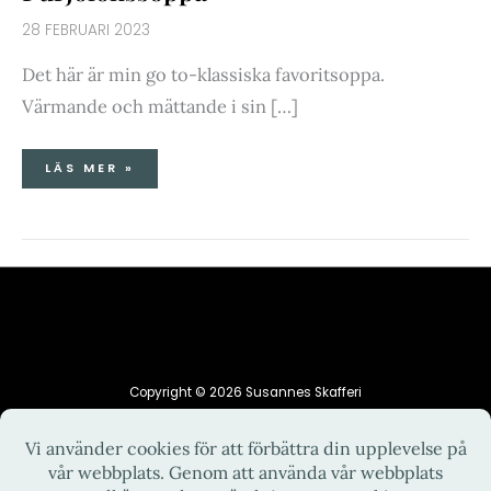
28 FEBRUARI 2023
Det här är min go to-klassiska favoritsoppa.
Värmande och mättande i sin […]
LÄS MER »
Copyright © 2026 Susannes Skafferi
HEM
INTEGRITETSPOLICY
KONTAKT
OM MIG
RECEPT