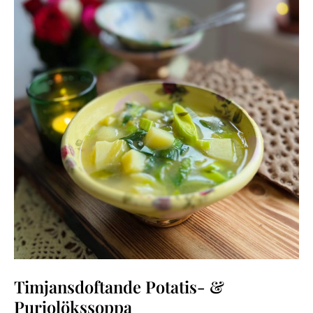
Timjansdoftande Potatis- &
Purjolökssoppa