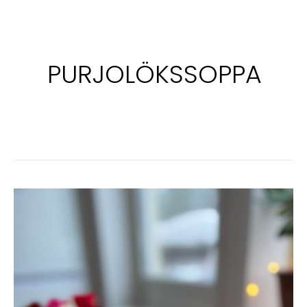
PURJOLÖKSSOPPA
TIMJANSDOFTANDE
POTATIS-
&
PURJOLÖKSSOPPA