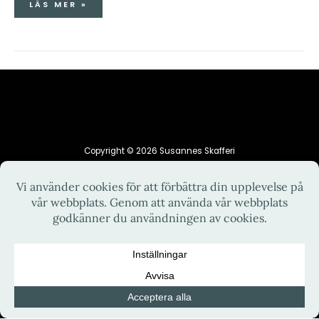
LÄS MER »
Copyright © 2026 Susannes Skafferi
HEM
INTEGRITETSPOLICY
KONTAKT
OM MIG
RECEPT