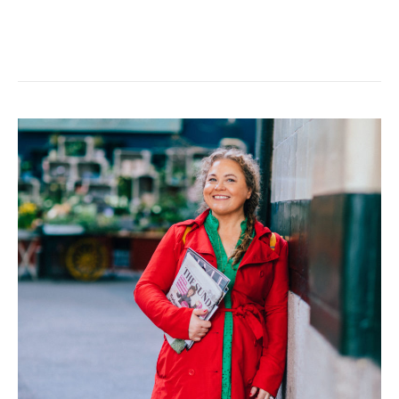
DAG
5-
BOROUGH
MARKET,
MALLOW
&
KATEDRALEN