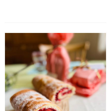
RULLTÅRTA
&
FÖDELSEDAGSKALAS