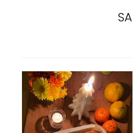
SA
VÄRLDENS
GODASTE
LUSSEBULLAR
I
LÅNGPANNA