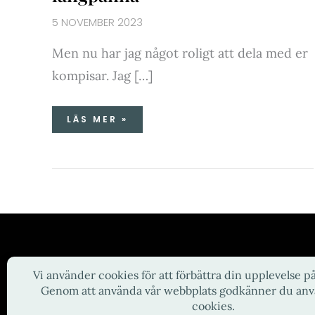
5 NOVEMBER 2023
Men nu har jag något roligt att dela med er
kompisar. Jag […]
LÄS MER »
Copyright © 2026 Susannes Skafferi