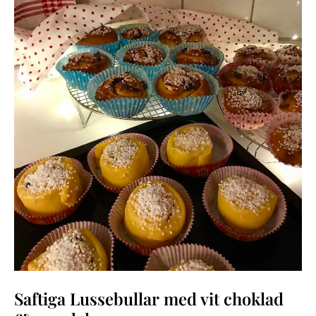
VIT
CHOKLAD
&
MANDELMASSA
Saftiga Lussebullar med vit choklad