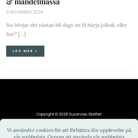
& mandelmassa
9 NOVEMBER 2024
Nu börjar det nästan bli dags att få börja julbak, eller
hur? […]
LÄS MER »
Copyright © 2026 Susannes Skafferi
HEM
INTEGRITETSPOLICY
KONTAKT