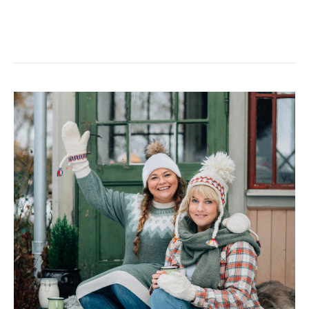
FIRA
IN
PÅSKEN
2024
MED
OSS