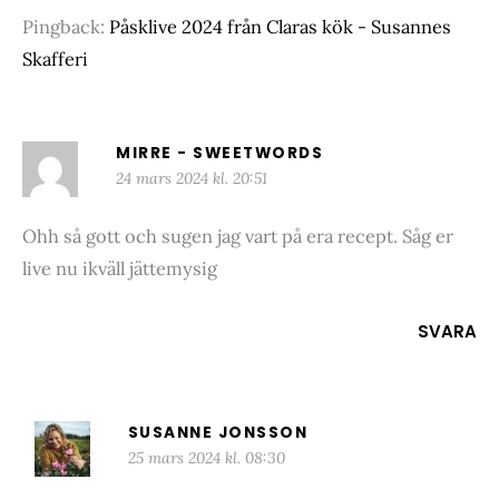
Pingback:
Påsklive 2024 från Claras kök - Susannes
Skafferi
MIRRE - SWEETWORDS
24 mars 2024 kl. 20:51
Ohh så gott och sugen jag vart på era recept. Såg er
live nu ikväll jättemysig
SVARA
SUSANNE JONSSON
25 mars 2024 kl. 08:30