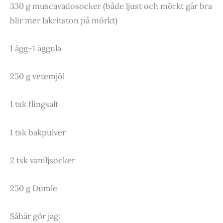
330 g muscavadosocker (både ljust och mörkt går bra
blir mer lakritston på mörkt)
1 ägg+1 äggula
250 g vetemjöl
1 tsk flingsalt
1 tsk bakpulver
2 tsk vaniljsocker
250 g Dumle
Såhär gör jag: