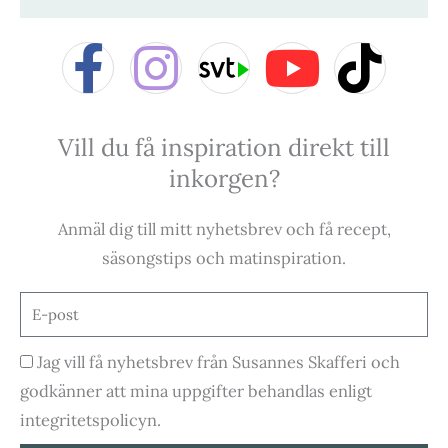
F
I
Y
T
a
n
o
i
Vill du få inspiration direkt till
c
s
u
k
inkorgen?
e
t
t
t
Anmäl dig till mitt nyhetsbrev och få recept,
b
a
u
o
säsongstips och matinspiration.
o
g
b
k
E-
post
o
r
e
Godkännande
Jag vill få nyhetsbrev från Susannes Skafferi och
godkänner att mina uppgifter behandlas enligt
k
a
integritetspolicyn.