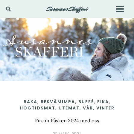
Hoppa
Susannes Skafferi
Sök
till
innehåll
BAKA
,
BEKVÄMIMPA
,
BUFFÉ
,
FIKA
,
HÖGTIDSMAT
,
UTEMAT
,
VÅR
,
VINTER
Fira in Påsken 2024 med oss