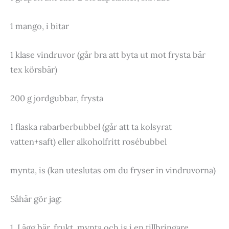
1 mango, i bitar
1 klase vindruvor (går bra att byta ut mot frysta bär
tex körsbär)
200 g jordgubbar, frysta
1 flaska rabarberbubbel (går att ta kolsyrat
vatten+saft) eller alkoholfritt rosébubbel
mynta, is (kan uteslutas om du fryser in vindruvorna)
Såhär gör jag:
1. Lägg bär, frukt, mynta och is i en tillbringare.