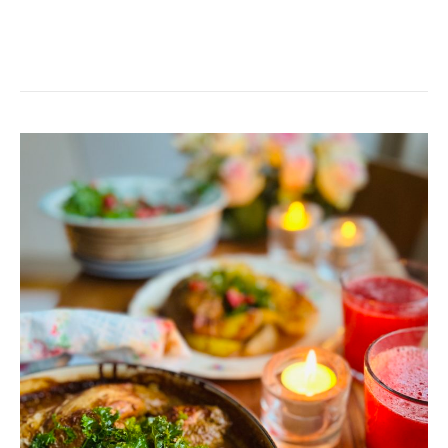
KYCKLING
I
KRÄMIG
SÅS