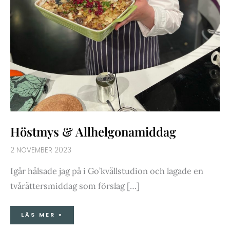
Höstmys & Allhelgonamiddag
2 NOVEMBER 2023
Igår hälsade jag på i Go’kvällstudion och lagade en
tvårättersmiddag som förslag […]
LÄS MER »