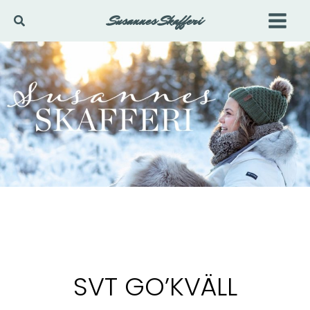
Hoppa
Susannes Skafferi
Sök
till
innehåll
SVT GO’KVÄLL