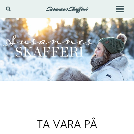
Hoppa
Susannes Skafferi
Sök
till
innehåll
TA VARA PÅ