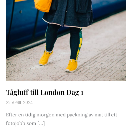
Tågluff till London Dag 1
22 APRIL 2024
Efter en tidig morgon med packning av mat till ett
fotojobb som […]