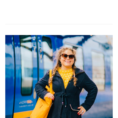
TÅGLUFF
TILL
LONDON
DAG
1