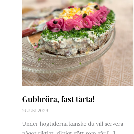
Gubbröra, fast tårta!
16 JUNI 2026
Under högtiderna kanske du vill servera
något riktigt, riktigt gött som går […]