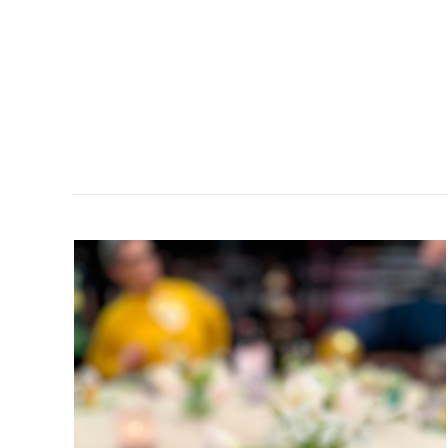
GUBBRÖRA,
FAST
TÅRTA!