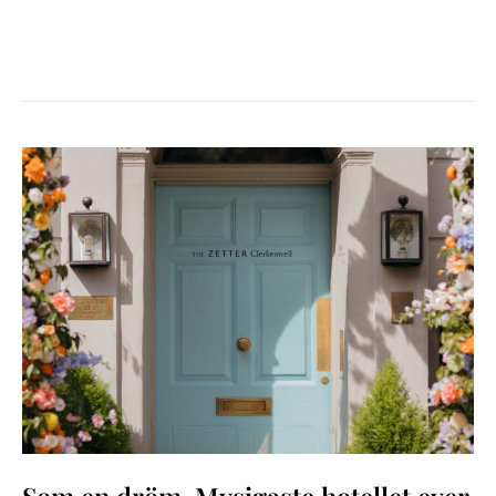
SOM
EN
DRÖM-
MYSIGASTE
HOTELLET
EVER