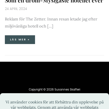
Som en dröm-Mysigaste hotellet ever
24 APRIL 2024
Reklam för The Zetter. Innan resan letade jag efter
miljövänliga hotell och […]
LÄS MER »
Copyright © 2026 Susannes Skafferi
HEM
INTEGRITETSPOLICY
KONTAKT
OM MIG
RECEPT