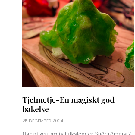
Tjelmetje-En magiskt god
bakelse
25 DECEMBER 2024
Har ni sett årets julkalender Snödrömmar?