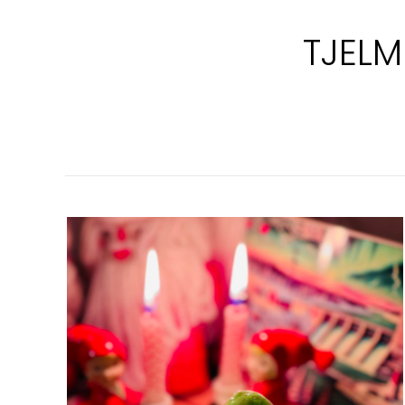
TJELM
TJELMETJE-
EN
MAGISKT
GOD
BAKELSE