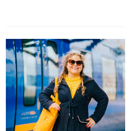
TÅGLUFF
TILL
LONDON
DAG
1