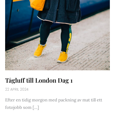
Tågluff till London Dag 1
22 APRIL 2024
Efter en tidig morgon med packning av mat till ett
fotojobb som […]