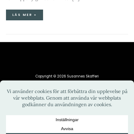
LÄS MER »
Copyright © 2026 Susannes Skafferi
HEM
INTEGRITETSPOLICY
KONTAKT
OM MIG
RECEPT