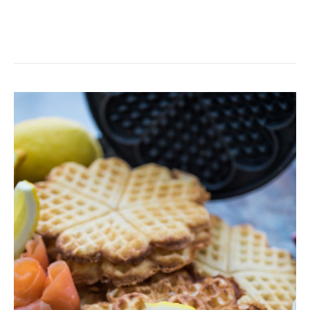
HURRA
FÖR
VÅFFLAN!