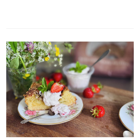
RABARBERTOSCA
PÅ
4
INGREDIENSER-
FAVVOFIKA!