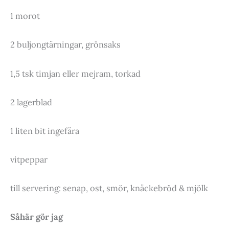
1 morot
2 buljongtärningar, grönsaks
1,5 tsk timjan eller mejram, torkad
2 lagerblad
1 liten bit ingefära
vitpeppar
till servering: senap, ost, smör, knäckebröd & mjölk
Såhär gör jag