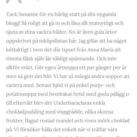
Tack Susanne för en härlig start på din nygamla
blogg! Så roligt att gå in och läsa allt matnyttigt och
njuta av dina vackra bilder. Nu är även gula ärtor
uppskrivet på inköpslistan här. Jag gillar att ha något
köttaktigt i men det där tipset från Anna Maria att
rimma fläsk själv lät väldigt spännande. Och inte
alltför svårt. Gör egen ärtsoppa ett par gånger per år
men så gott det blir. Vi har så många andra soppor att
variera med. Senast bjöd vi på enkel purjo- och
potatissoppa med hembakat bröd med goda pålägg o
till efterrätt blev det Underbaraclaras enkla
chokladpudding med vispgrädde, olika skurna
frukter, flagad rostad mandel och riven mörk choklad
på. Vi försöker hålla det enkelt när vi träffar våra