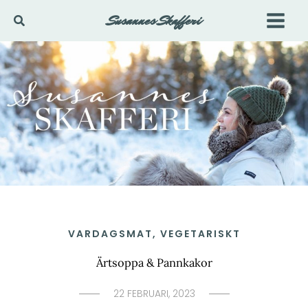
Hoppa
Susannes Skafferi
Sök
till
innehåll
VARDAGSMAT
,
VEGETARISKT
Ärtsoppa & Pannkakor
22 FEBRUARI, 2023