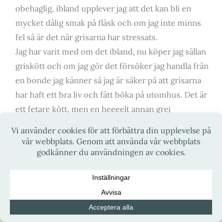
obehaglig, ibland upplever jag att det kan bli en
mycket dålig smak på fläsk och om jag inte minns
fel så är det när grisarna har stressats.
Jag har varit med om det ibland, nu köper jag sällan
griskött och om jag gör det försöker jag handla från
en bonde jag känner så jag är säker på att grisarna
har haft ett bra liv och fått böka på utomhus. Det är
ett fetare kött, men en heeeelt annan grej
smakmässigt än de flesta jag har testat. Som det var
förr i tiden har jag fått berättat för mig.
Min mamma har också haft den upplevelsen med
ärtorna, att de var ojämna. Men testa igen. Håller
tummarna!
Och vet du, jag kör oftast vegetarisk nu, med lök
och morot så funkar den för alla. Men jag tror att det