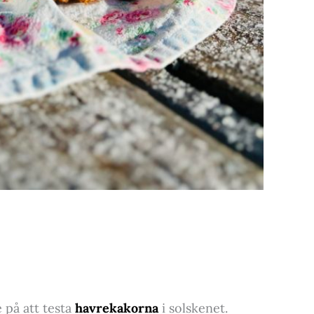
e på att testa
havrekakorna
i solskenet.