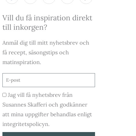
c
s
u
k
e
t
t
t
Vill du få inspiration direkt
b
a
u
o
o
g
b
k
till inkorgen?
o
r
e
k
a
-
m
Anmäl dig till mitt nyhetsbrev och
f
få recept, säsongstips och
matinspiration.
E-
post
Godkännande
Jag vill få nyhetsbrev från
Susannes Skafferi och godkänner
att mina uppgifter behandlas enligt
integritetspolicyn.