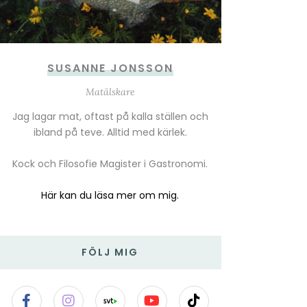
SUSANNE JONSSON
Matälskare
Jag lagar mat, oftast på kalla ställen och
ibland på teve. Alltid med kärlek.
Kock och Filosofie Magister i Gastronomi.
Här kan du läsa mer om mig.
FÖLJ MIG
F
I
Y
T
a
n
o
i