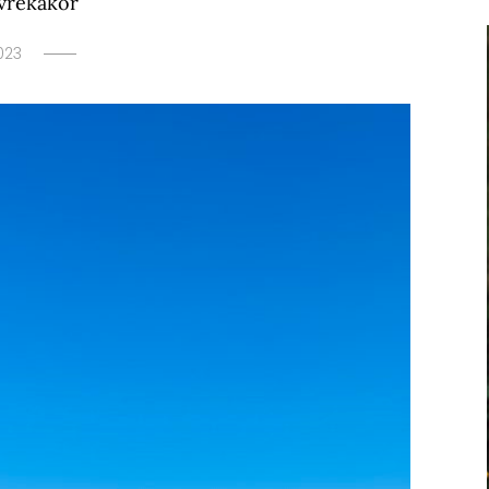
avrekakor
023