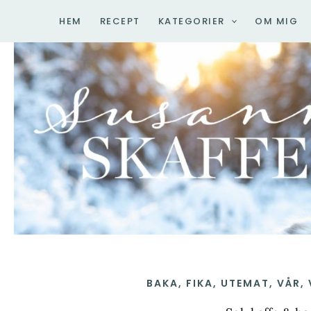
Hoppa
HEM
RECEPT
KATEGORIER
OM MIG
till
innehåll
BAKA
,
FIKA
,
UTEMAT
,
VÅR
,