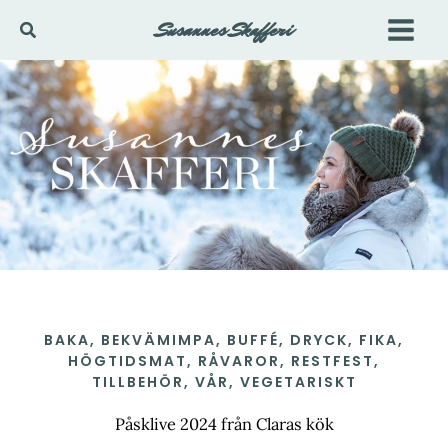
Hoppa
Susannes Skafferi
Sök
till
innehåll
BAKA
,
BEKVÄMIMPA
,
BUFFÉ
,
DRYCK
,
FIKA
,
HÖGTIDSMAT
,
RÅVAROR
,
RESTFEST
,
TILLBEHÖR
,
VÅR
,
VEGETARISKT
Påsklive 2024 från Claras kök