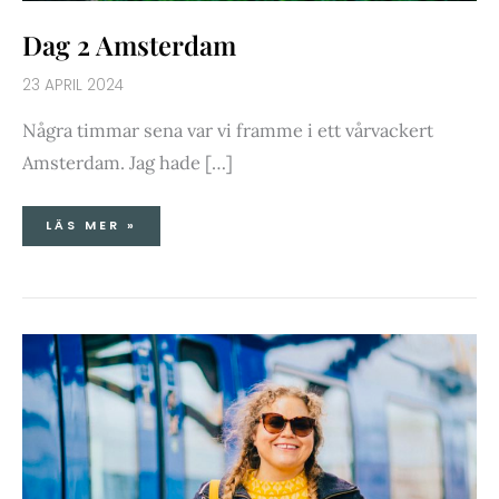
Dag 2 Amsterdam
23 APRIL 2024
Några timmar sena var vi framme i ett vårvackert
Amsterdam. Jag hade […]
LÄS MER »
TÅGLUFF
TILL
LONDON
DAG
1