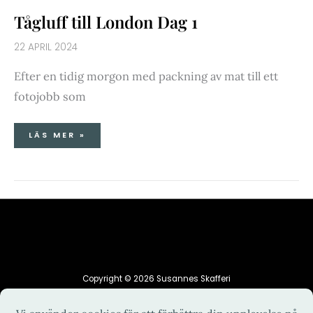
Tågluff till London Dag 1
22 APRIL 2024
Efter en tidig morgon med packning av mat till ett
fotojobb som
LÄS MER »
Copyright © 2026 Susannes Skafferi