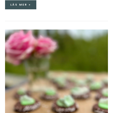
LÄS MER »
BILKAKOR
&
CHOKLADBRYSSELKEX