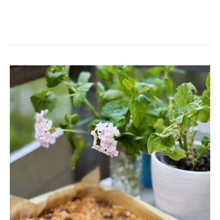
KLADDKAKA
MED
BRYNT
SMÖR
&
MANDELTOSCA
–
SOM
EN
TRYGG
FAMN
I
LÅNGPANNA