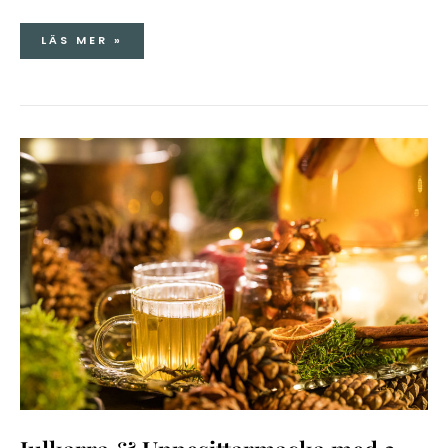
LÄS MER »
JULKARRA
&
UPPESITTARMACKA
MED
3-
KÅLSALLAD