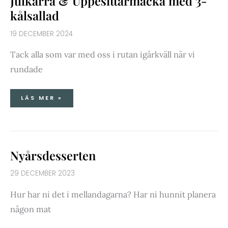
Julkarra & Uppesittarmacka med 3-
kålsallad
19 DECEMBER 2024
Tack alla som var med oss i rutan igårkväll när vi
rundade
LÄS MER »
NYÅRSDESSERTEN
Nyårsdesserten
29 DECEMBER 2023
Hur har ni det i mellandagarna? Har ni hunnit planera
någon mat