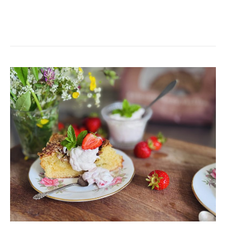
RABARBERTOSCA
PÅ
4
INGREDIENSER-
FAVVOFIKA!