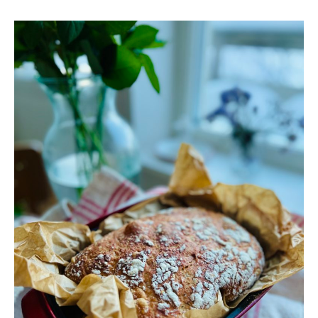
NO-
KNEAD
BREAD-
GRYTBRÖD
FÖR
7
KR