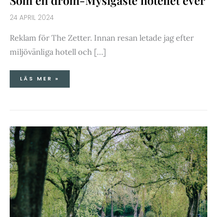
Som en dröm-Mysigaste hotellet ever
24 APRIL 2024
Reklam för The Zetter. Innan resan letade jag efter
miljövänliga hotell och […]
LÄS MER »
DAG
2
AMSTERDAM