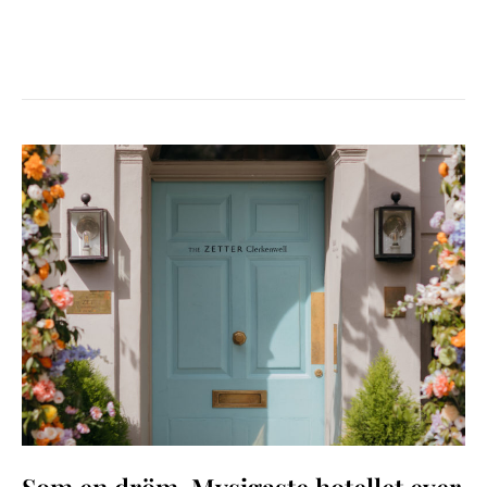
SOM
EN
DRÖM-
MYSIGASTE
HOTELLET
EVER