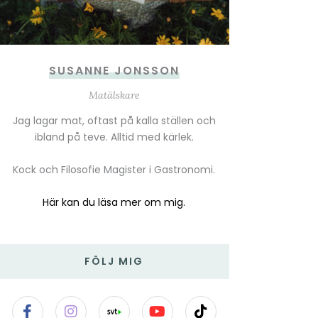
SUSANNE JONSSON
Matälskare
Jag lagar mat, oftast på kalla ställen och
ibland på teve. Alltid med kärlek.
Kock och Filosofie Magister i Gastronomi.
Här kan du läsa mer om mig.
FÖLJ MIG
F
I
Y
T
a
n
o
i