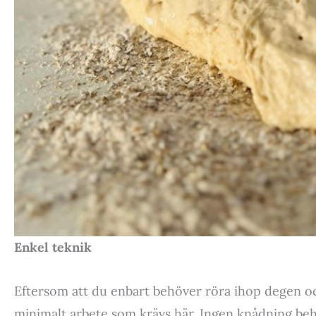
Enkel teknik
Eftersom att du enbart behöver röra ihop degen o
minimalt arbete som krävs här. Ingen knådning be