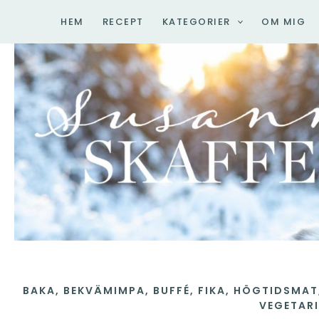
Hoppa
HEM
RECEPT
KATEGORIER
OM MIG
till
innehåll
BAKA
,
BEKVÄMIMPA
,
BUFFÉ
,
FIKA
,
HÖGTIDSMAT
VEGETAR