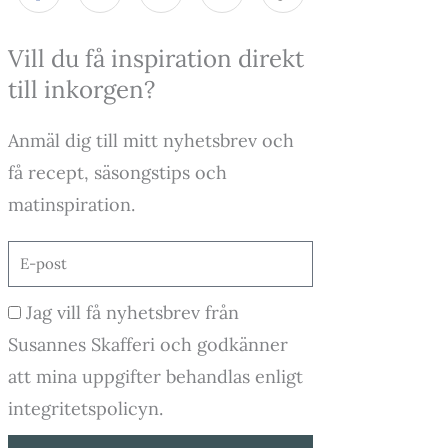
c
s
u
k
e
t
t
t
Vill du få inspiration direkt
b
a
u
o
o
g
b
k
till inkorgen?
o
r
e
k
a
-
m
Anmäl dig till mitt nyhetsbrev och
f
få recept, säsongstips och
matinspiration.
E-
post
Godkännande
Jag vill få nyhetsbrev från
Susannes Skafferi och godkänner
att mina uppgifter behandlas enligt
integritetspolicyn.