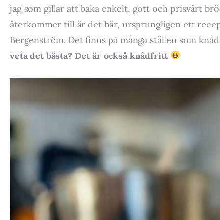
jag som gillar att baka enkelt, gott och prisvärt 
återkommer till är det här, ursprungligen ett rec
Bergenström. Det finns på många ställen som knåda
veta det bästa? Det är också knådfritt