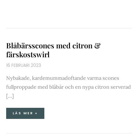
BLÅBÄRSSCONES
Blåbärsscones med citron &
MED
CITRON
&
färskostswirl
FÄRSKOSTSWIRL
16 FEBRUARI 2023
Nybakade, kardemummadoftande varma scones
fullproppade med blåbär och en nypa citron serverad
[…]
LÄS MER »