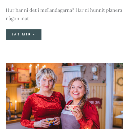
Hur har ni det i mellandagarna? Har ni hunnit planera
någon mat
LÄS MER »
JULSTÖK
I
CLARAS
KÖK