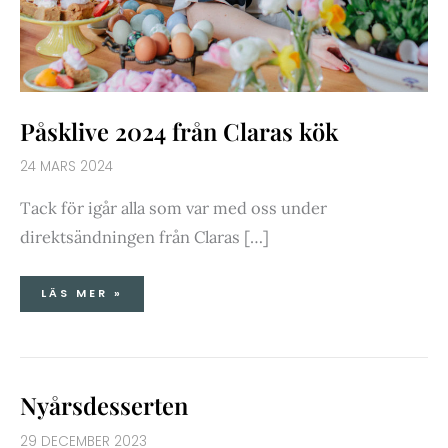
Påsklive 2024 från Claras kök
24 MARS 2024
Tack för igår alla som var med oss under
direktsändningen från Claras […]
LÄS MER »
NYÅRSDESSERTEN
Nyårsdesserten
29 DECEMBER 2023