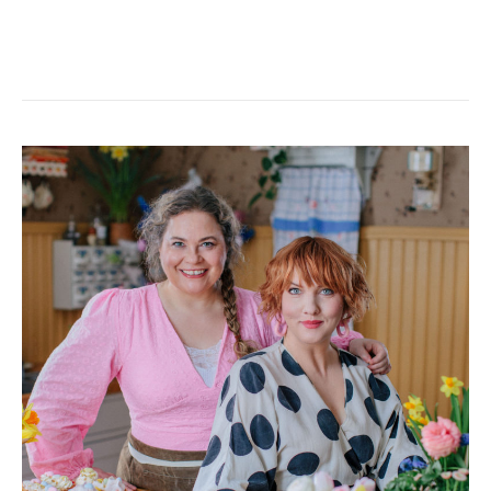
PÅSKLIVE
2024
FRÅN
CLARAS
KÖK