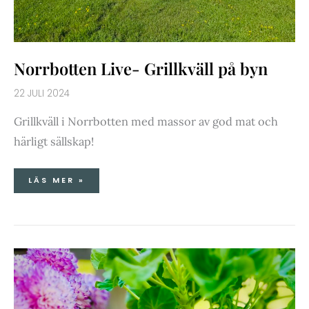
Norrbotten Live- Grillkväll på byn
22 JULI 2024
Grillkväll i Norrbotten med massor av god mat och
härligt sällskap!
LÄS MER »
PICKLAD
SOMMARKÅL