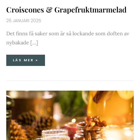
Croiscones & Grapefruktmarmelad
26 JANUARI 2025
Det finns få saker som är så lockande som doften av
nybakade […]
LÄS MER »
JULKARRA
&
UPPESITTARMACKA
MED
3-
KÅLSALLAD