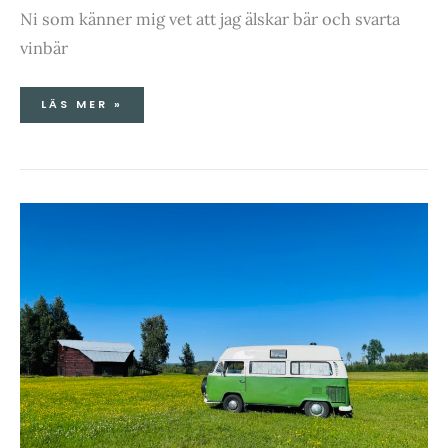
Ni som känner mig vet att jag älskar bär och svarta
vinbär
LÄS MER »
NORRBOTTEN
LIVE-
GRILLKVÄLL
PÅ
BYN