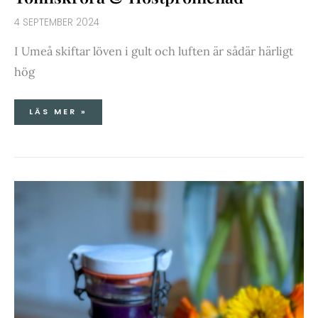
4 SEPTEMBER 2024
I Umeå skiftar löven i gult och luften är sådär härligt
hög
LÄS MER »
SVARTVINBÄRSCURD