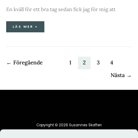
En kväll för ett bra tag sedan fick jag för mig att
LÄS MER »
←
Föregående
1
2
3
4
Nästa
→
Copyright © 2026 Susannes Skafferi