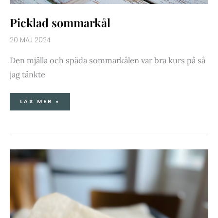
Picklad sommarkål
20 MAJ 2024
Den mjälla och späda sommarkålen var bra kurs på så
jag tänkte
LÄS MER »
HEMBAKADE
MÖRA
OSTKEX