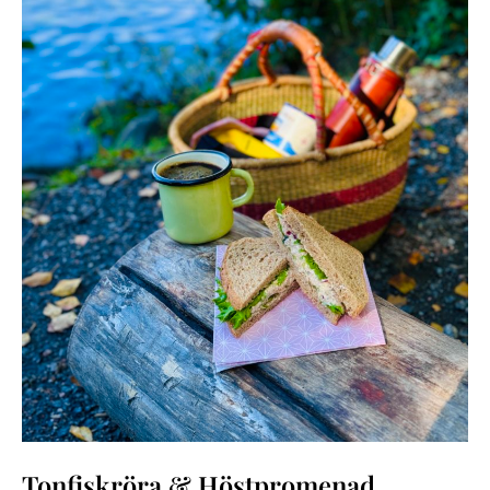
Tonfiskröra & Höstpromenad