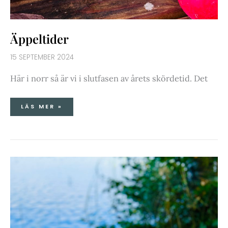
Äppeltider
15 SEPTEMBER 2024
Här i norr så är vi i slutfasen av årets skördetid. Det
LÄS MER »
TONFISKRÖRA
&
HÖSTPROMENAD