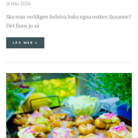
14 MAJ 2024
Ska man verkligen behöva baka egna ostkex Susanne?
Det finns ju så
LÄS MER »
SMASHAD
POTATIS
MED
GUACKA
&
RÖD
LÖK