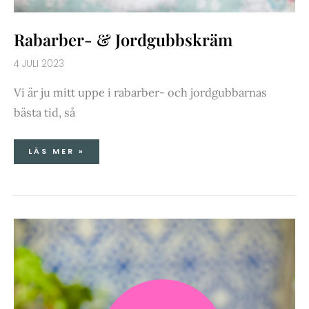
Rabarber- & Jordgubbskräm
4 JULI 2023
Vi är ju mitt uppe i rabarber- och jordgubbarnas
bästa tid, så
LÄS MER »
BLÅBÄRSKRÄM
MED
GRÄDDMJÖLK