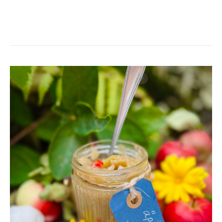
ÄPPELCHUTNEY
MED
INGEFÄRA