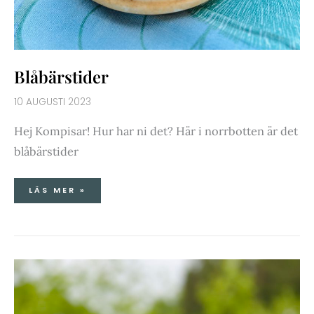
Blåbärstider
10 AUGUSTI 2023
Hej Kompisar! Hur har ni det? Här i norrbotten är det
blåbärstider
LÄS MER »
RABARBER-
&
JORDGUBBSKRÄM