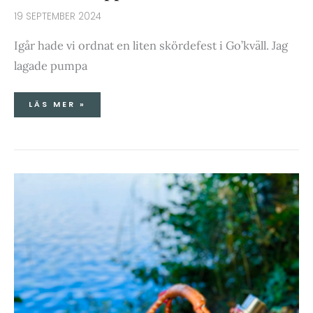
19 SEPTEMBER 2024
Igår hade vi ordnat en liten skördefest i Go’kväll. Jag
lagade pumpa
LÄS MER »
TONFISKRÖRA
&
HÖSTPROMENAD