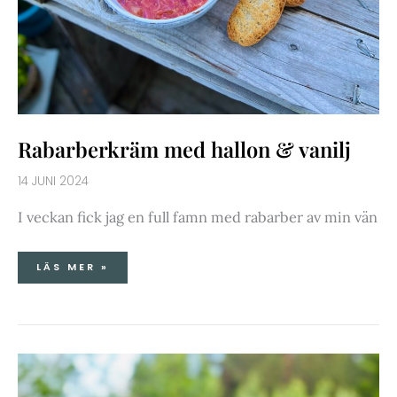
Rabarberkräm med hallon & vanilj
14 JUNI 2024
I veckan fick jag en full famn med rabarber av min vän
LÄS MER »
PEACH
MELBAMARMELAD
MED
VANILJ