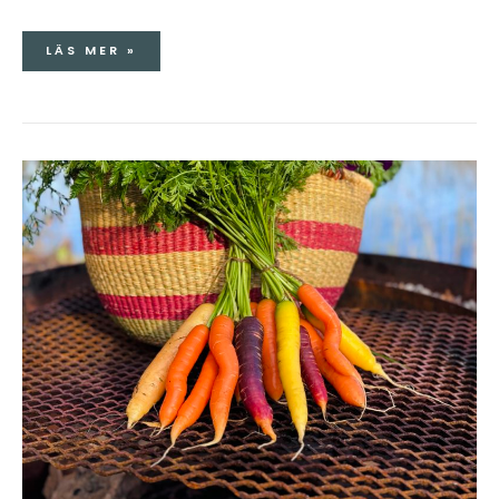
LÄS MER »
MOROT
SOM
MOROT?