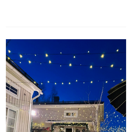
PREMIÄR
FÖR
EN
GODARE
JUL
I
SVT