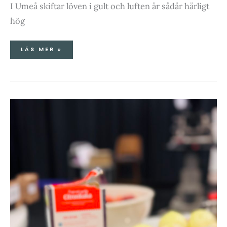
I Umeå skiftar löven i gult och luften är sådär härligt
hög
LÄS MER »
VÄRLDENS
ENKLASTE
KAKA