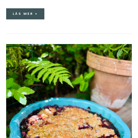
LÄS MER »
KNÄCKIG
HALLON-
&
BLÅBÄRSPAJ