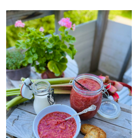
RABARBERKRÄM
MED
HALLON
&
VANILJ