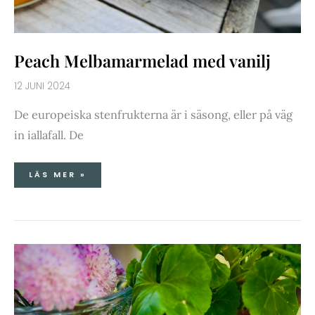
Peach Melbamarmelad med vanilj
12 JUNI 2024
De europeiska stenfrukterna är i säsong, eller på väg
in iallafall. De
LÄS MER »
SMÖRSTEKT
SOMMARKÅL
MED
CITRON
&
VALNÖTTER