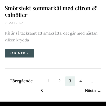
Smörstekt sommarkål med citron &
valnötter
21 MAJ 2024
Kål är så tacksamt att smaksätta, det går med nästan
vilken krydda
LÄS MER »
←
Föregående
1
2
3
4
…
8
Nästa
→