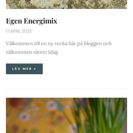
Egen Energimix
17 APRIL 2023
Välkommen till en ny vecka här på bloggen och
välkommen våren! Idag
LÄS MER »
CITRON-
&
KOKOSBRIGADEIROS