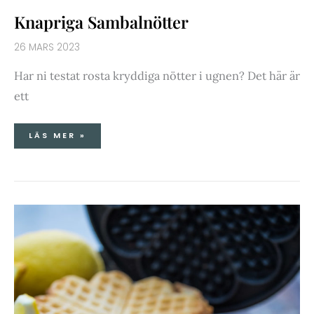
Knapriga Sambalnötter
26 MARS 2023
Har ni testat rosta kryddiga nötter i ugnen? Det här är
ett
LÄS MER »
HURRA
FÖR
VÅFFLAN!