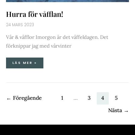
Hurra för våfflan!
24 MARS 2023
Vår & våfflor Imorgon är det våffeldagen. Det
förknippar jag med vårvinter
LÄS MER »
←
Föregående
1
…
3
4
5
Nästa
→