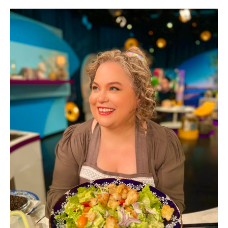
CAESARSALLAD
&
TV