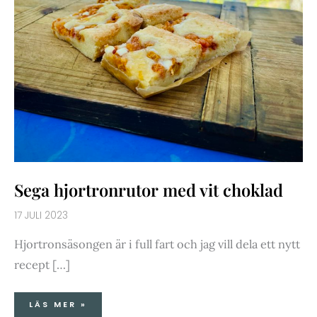
Sega hjortronrutor med vit choklad
17 JULI 2023
Hjortronsäsongen är i full fart och jag vill dela ett nytt
recept […]
LÄS MER »