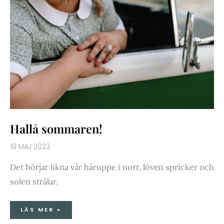
Hallå sommaren!
19 MAJ 2023
Det börjar likna vår häruppe i norr, löven spricker och
solen strålar.
LÄS MER »