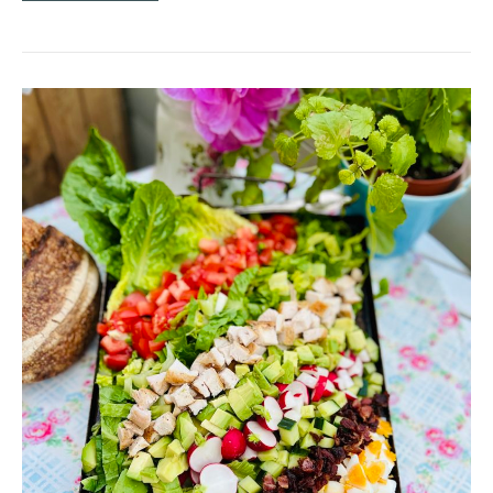
COBBSALLAD
MED
LJUVLIG
DRESSING