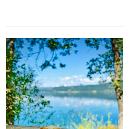
SEGA
HJORTRONRUTOR
MED
VIT
CHOKLAD