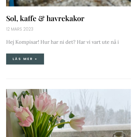
Sol, kaffe & havrekakor
12 MARS 2023
Hej Kompisar! Hur har ni det? Har vi vart ute nå i
LÄS MER »
VÅRGRÖN
ÄRTSOPPA
PÅ
5
MINUTER