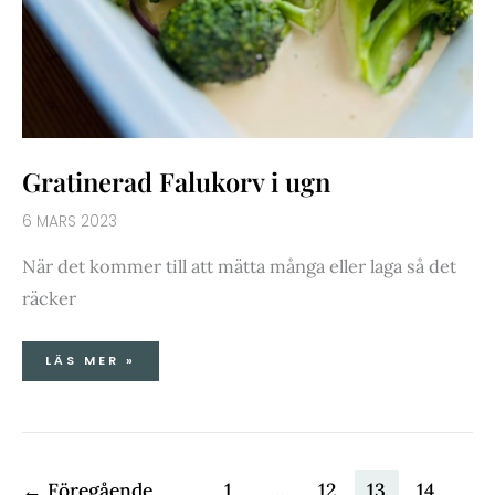
Gratinerad Falukorv i ugn
6 MARS 2023
När det kommer till att mätta många eller laga så det
räcker
LÄS MER »
←
Föregående
1
…
12
13
14