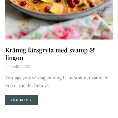
Krämig färsgryta med svamp &
lingon
20 MARS 2023
Vardagslyx & vårdagjämning I Umeå skiner vårsolen
och oj vad det behövs
LÄS MER »