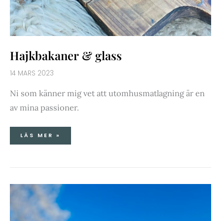
Hajkbakaner & glass
14 MARS 2023
Ni som känner mig vet att utomhusmatlagning är en
av mina passioner.
LÄS MER »
SOL,
KAFFE
&
HAVREKAKOR