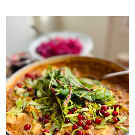
KRÄMIG
FÄRSGRYTA
MED
SVAMP
&
LINGON