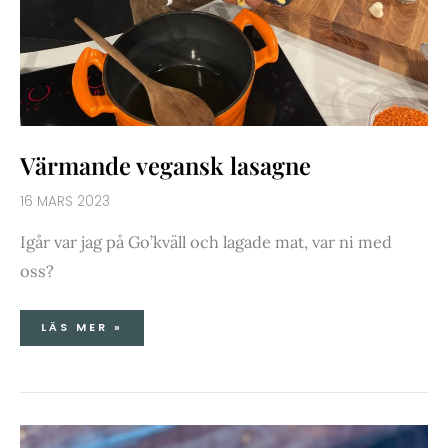
Värmande vegansk lasagne
16 MARS 2023
Igår var jag på Go’kväll och lagade mat, var ni med
oss?
LÄS MER »
HAJKBAKANER
&