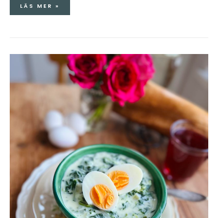
LÄS MER »
SPENATSOPPA
MED
ÄGGHALVOR