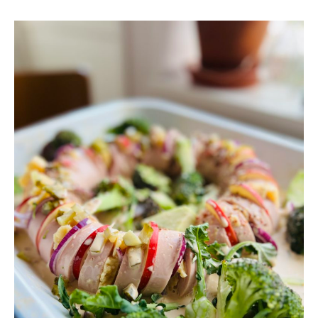
GRATINERAD
FALUKORV
I
UGN