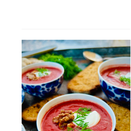
RÖDBETSSOPPA
MED
INGEFÄRA,
ROSTADE
VALNÖTTER
&
DILL