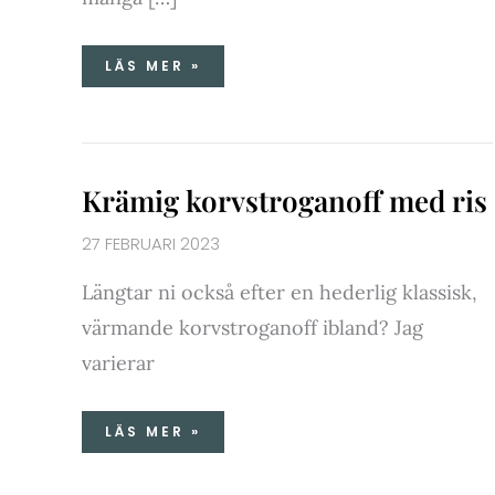
LÄS MER »
KRÄMIG
Krämig korvstroganoff med ris
KORVSTROGANOFF
MED
RIS
27 FEBRUARI 2023
Längtar ni också efter en hederlig klassisk,
värmande korvstroganoff ibland? Jag
varierar
LÄS MER »