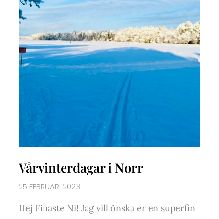
Vårvinterdagar i Norr
25 FEBRUARI 2023
Hej Finaste Ni! Jag vill önska er en superfin