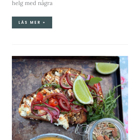
helg med några
LÄS MER »
RÖD
CURRY,
KOKOS-
&
PUMPASOPPA