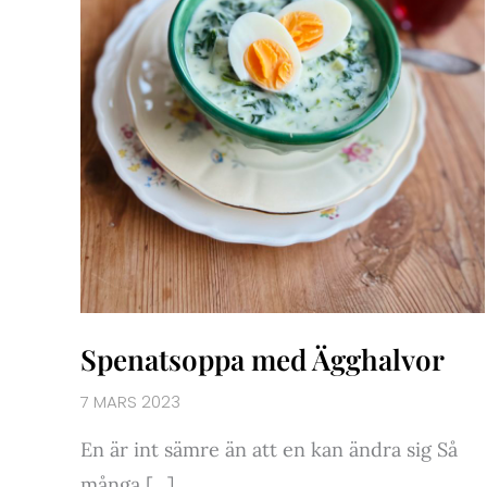
Spenatsoppa med Ägghalvor
7 MARS 2023
En är int sämre än att en kan ändra sig Så
många […]