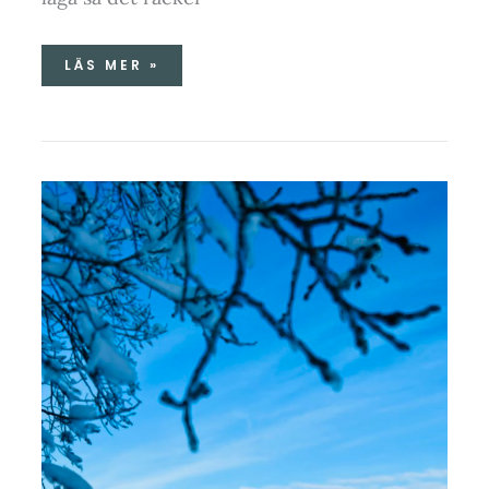
LÄS MER »
VÅRVINTERDAGAR
I
NORR