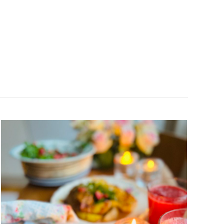
KYCKLING
I
KRÄMIG
SÅS