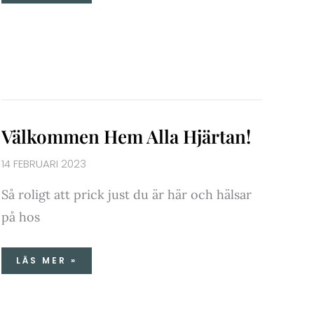
VÄLKOMMEN
Välkommen Hem Alla Hjärtan!
HEM
ALLA
HJÄRTAN!
14 FEBRUARI 2023
Så roligt att prick just du är här och hälsar
på hos
LÄS MER »