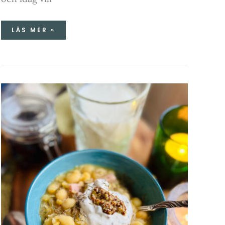
LÄS MER »
ÄRTSOPPA
&
PANNKAKOR