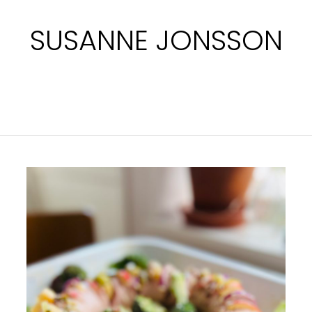
SUSANNE JONSSON
GRATINERAD
FALUKORV
I
UGN