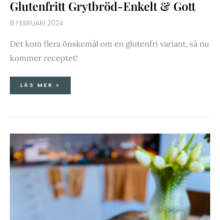
Glutenfritt Grytbröd-Enkelt & Gott
8 FEBRUARI 2024
Det kom flera önskemål om en glutenfri variant, så nu
kommer receptet!
LÄS MER »
DOLLY
PARTON’S
MAMMAS
BANANA
PUDDING