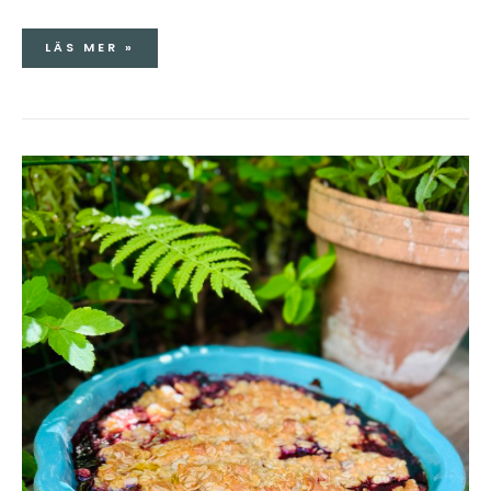
LÄS MER »
KNÄCKIG
HALLON-
&
BLÅBÄRSPAJ