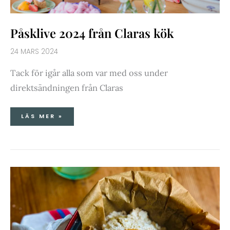
Påsklive 2024 från Claras kök
24 MARS 2024
Tack för igår alla som var med oss under
direktsändningen från Claras
LÄS MER »
GLUTENFRITT
GRYTBRÖD-
ENKELT
&
GOTT