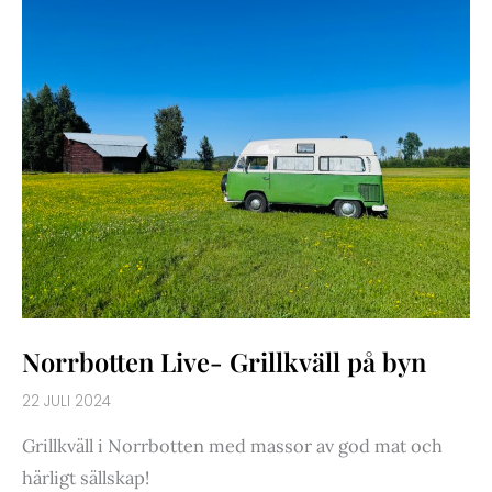
GRILLKVÄLL
PÅ
BYN
Norrbotten Live- Grillkväll på byn
22 JULI 2024
Grillkväll i Norrbotten med massor av god mat och
härligt sällskap!