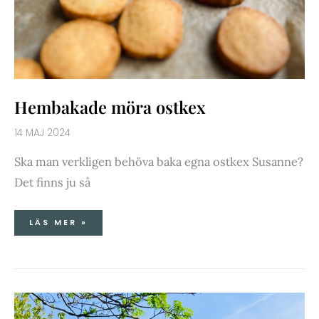
Hembakade möra ostkex
14 MAJ 2024
Ska man verkligen behöva baka egna ostkex Susanne?
Det finns ju så
LÄS MER »
DAG
4
PORTOBELLO
MARKET-