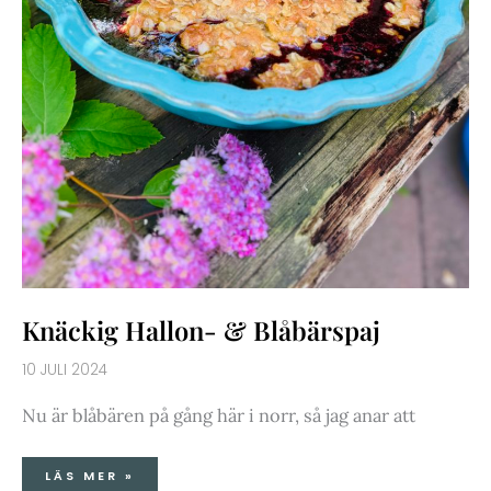
Knäckig Hallon- & Blåbärspaj
10 JULI 2024
Nu är blåbären på gång här i norr, så jag anar att
LÄS MER »