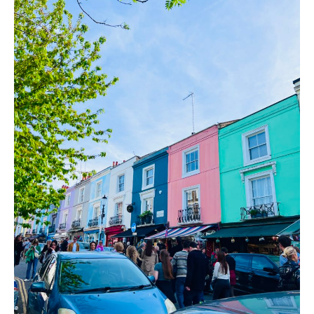
ANTIKVITETER
&
LYXIGA
BAKVERK