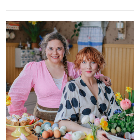
PÅSKLIVE
2024
FRÅN
CLARAS
KÖK