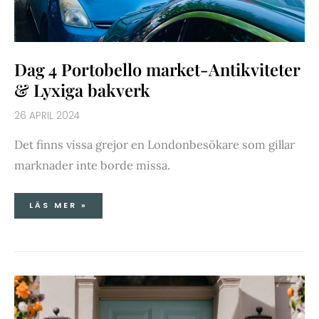
Dag 4 Portobello market-Antikviteter
& Lyxiga bakverk
26 APRIL 2024
Det finns vissa grejor en Londonbesökare som gillar
marknader inte borde missa.
LÄS MER »
SOM
EN
DRÖM-
MYSIGASTE
HOTELLET
EVER