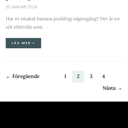
22 JANUARI 2024
Har ni smakat banana pudding någongång? Det är en
söt efterrätt som
LÄS MER »
←
Föregående
1
2
3
4
Nästa
→