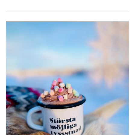
VARM
CHOKLAD
MED
FLUFFIG
TOPP