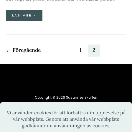
LÄS MER »
←
Föregående
1
2
Copyright © 2026 Susannes Skafferi
HEM
INTEGRITETSPOLICY
KONTAKT
OM MIG
RECEPT