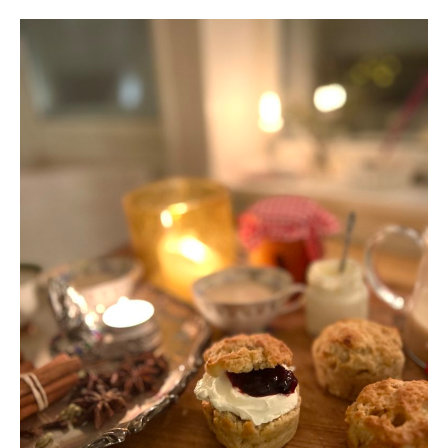
VARMA
SCONES
MED
SMÖRGÖMMA
&
CHAI