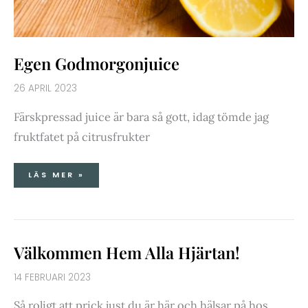
Egen Godmorgonjuice
26 APRIL 2023
Färskpressad juice är bara så gott, idag tömde jag
fruktfatet på citrusfrukter
LÄS MER »
VÄLKOMMEN
Välkommen Hem Alla Hjärtan!
HEM
ALLA
HJÄRTAN!
14 FEBRUARI 2023
Så roligt att prick just du är här och hälsar på hos