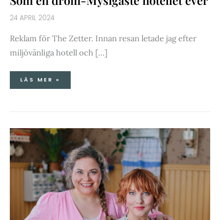
Som en dröm-Mysigaste hotellet ever
24 APRIL 2024
Reklam för The Zetter. Innan resan letade jag efter
miljövänliga hotell och […]
LÄS MER »
PÅSKLIVE
2024
FRÅN
CLARAS
KÖK