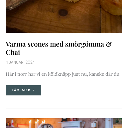
Varma scones med smörgömma &
Chai
4 JANUARI 2024
Här i norr har vi en köldknäpp just nu, kanske där du
LÄS MER »
JULSTÖK
I
CLARAS
KÖK