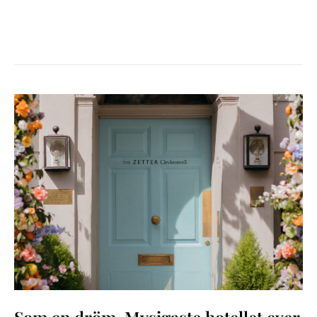
SOM
EN
DRÖM-
MYSIGASTE
HOTELLET
EVER