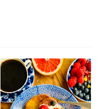
FATTIGA
RIDDARE
MED
BLÅBÄR
&
HALLON