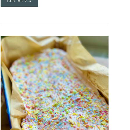
LÄS MER »
COOKIEBITAR
MED
BRYNT
SMÖRFROSTING