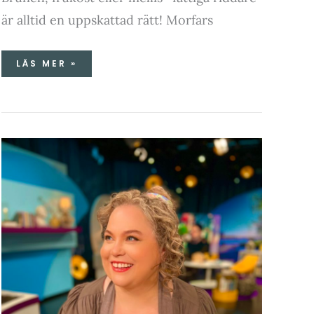
är alltid en uppskattad rätt! Morfars
LÄS MER »
CAESARSALLAD
&
TV