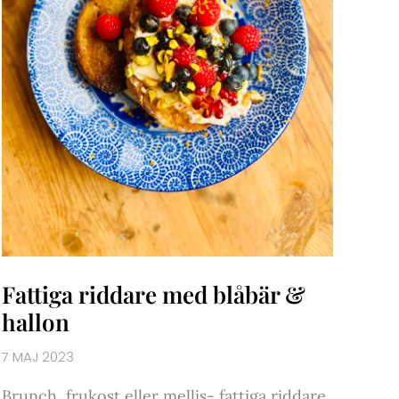
Fattiga riddare med blåbär &
hallon
7 MAJ 2023
Brunch, frukost eller mellis- fattiga riddare