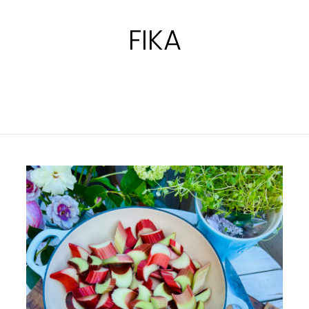
FIKA
KNÄCKIG
RABARBERPAJ
MED
VANILJGLASS