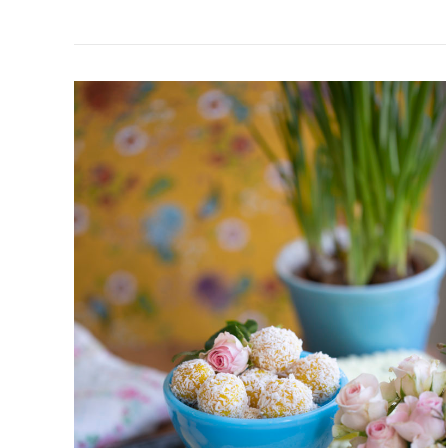
CITRON-
&
KOKOSBRIGADEIROS