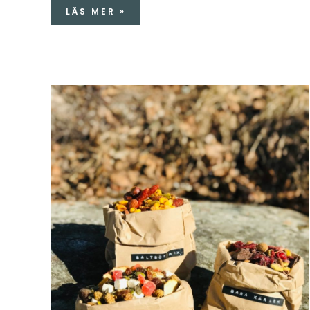
LÄS MER »
EGEN
ENERGIMIX