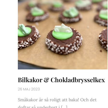
Bilkakor & Chokladbrysselkex
26 MAJ 2023
Småkakor är så roligt att baka! Och det
doftar så underbart i […]