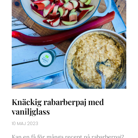
Knäckig rabarberpaj med
vaniljglass
10 MAJ 2023
Kan en få för många recept på rabarberpaj?