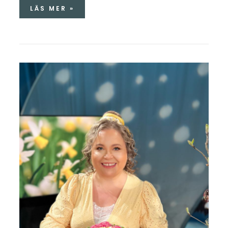
LÄS MER »
GUBBRÖRETÅRTA
&
PÅSKBAKELSER