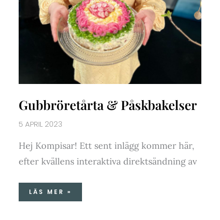
Gubbröretårta & Påskbakelser
5 APRIL 2023
Hej Kompisar! Ett sent inlägg kommer här,
efter kvällens interaktiva direktsändning av
LÄS MER »