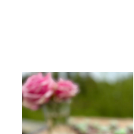
BILKAKOR
&
CHOKLADBRYSSELKEX