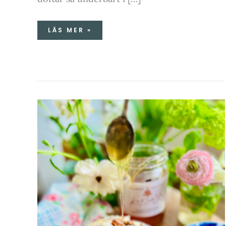
LÄS MER »
SMASKIGA
SMOOTHIESKÅLAR